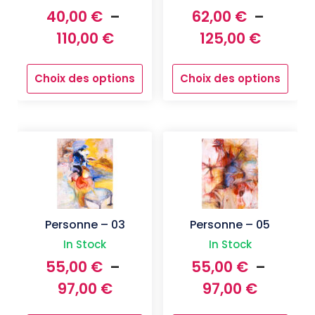
40,00
€
–
62,00
€
–
Plage
Plage
110,00
€
125,00
€
de
de
Choix des options
Choix des options
prix :
prix :
Ce
Ce
produit
40,00 €
produit
62,00 €
a
a
à
à
plusieurs
plusieurs
110,00 €
125,00 
variations.
variations.
Les
Les
options
options
peuvent
peuvent
être
être
choisies
choisies
Personne – 03
Personne – 05
sur
sur
In Stock
In Stock
la
la
55,00
€
–
55,00
€
–
page
page
Plage
Plage
du
du
97,00
€
97,00
€
produit
produit
de
de