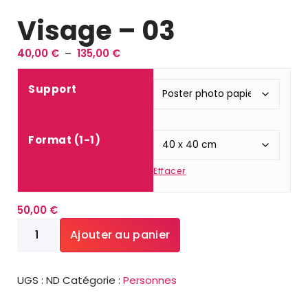
Visage – 03
P
40,00
€
–
135,00
€
l
a
Support
g
e
d
Format (1-1)
e
p
Effacer
r
i
x
50,00
€
quantité
Ajouter au panier
:
de
4
Visage
0
-
,
UGS :
ND
Catégorie :
Personnes
03
0