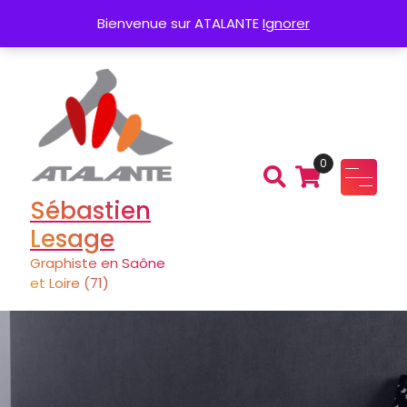
Aller
Création de Logo
Charte graphique
Bienvenue sur ATALANTE
Ignorer
au
contenu
0
Sébastien
Lesage
Graphiste en Saône
et Loire (71)