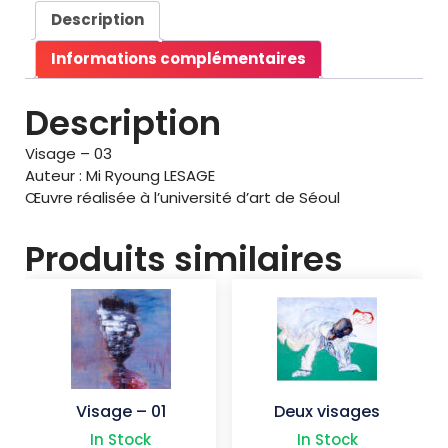
0
Description
€
Informations complémentaires
à
1
Description
3
5
Visage – 03
,
Auteur : Mi Ryoung LESAGE
0
Œuvre réalisée à l’université d’art de Séoul
0
€
Produits similaires
Visage – 01
Deux visages
In Stock
In Stock