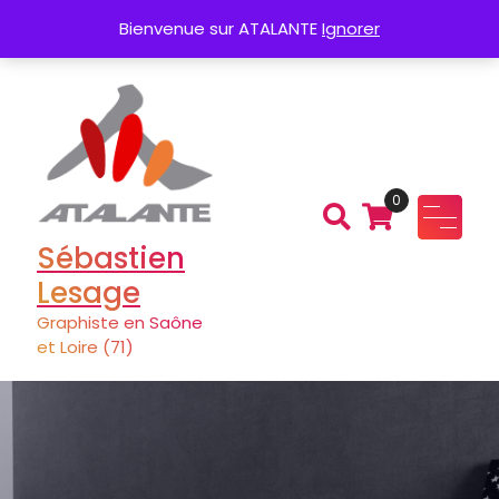
Aller
Création de Logo
Charte graphique
Bienvenue sur ATALANTE
Ignorer
au
contenu
0
Sébastien
Lesage
Graphiste en Saône
et Loire (71)