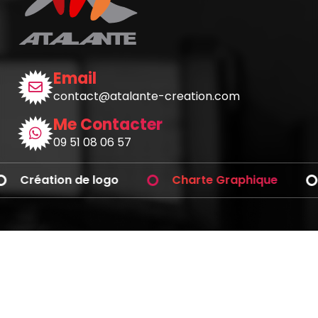
Email
contact@atalante-creation.com
Me Contacter
09 51 08 06 57
Création de logo
Charte Graphique
Avez-vous des questions ?
Téléphonez-moi
Graphiste
Blog BD