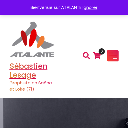
Aller
Création de Logo
Charte graphique
Bienvenue sur ATALANTE
Ignorer
au
contenu
0
Sébastien
Lesage
Graphiste en Saône
et Loire (71)