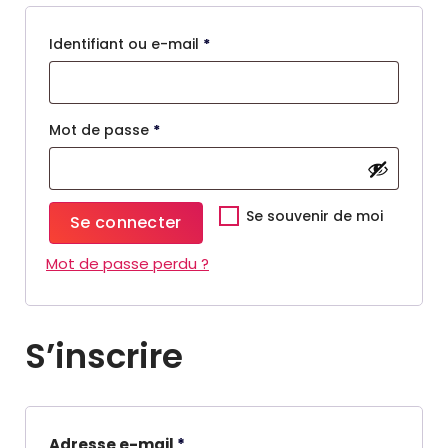
O
Identifiant ou e-mail
*
b
l
i
O
Mot de passe
*
g
b
a
l
t
i
Se souvenir de moi
Se connecter
o
g
Mot de passe perdu ?
i
a
r
t
e
o
S’inscrire
i
r
e
O
Adresse e-mail
*