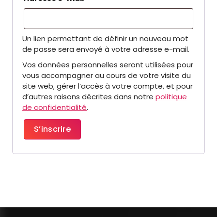
b
l
Un lien permettant de définir un nouveau mot
i
de passe sera envoyé à votre adresse e-mail.
g
Vos données personnelles seront utilisées pour
a
vous accompagner au cours de votre visite du
t
site web, gérer l’accès à votre compte, et pour
d’autres raisons décrites dans notre
politique
o
de confidentialité
.
i
S’inscrire
r
e