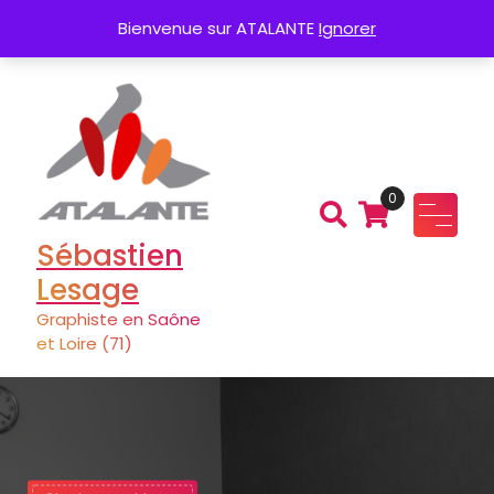
Aller
ion de Logo
Charte graphique
Plaque
Bienvenue sur ATALANTE
Ignorer
au
contenu
0
Sébastien
Lesage
Graphiste en Saône
et Loire (71)