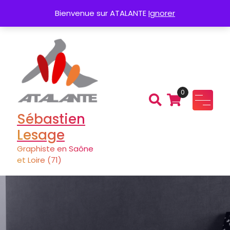
Aller
Création de Logo
Charte graphique
Bienvenue sur ATALANTE
Ignorer
au
contenu
0
Sébastien
Lesage
Graphiste en Saône
et Loire (71)