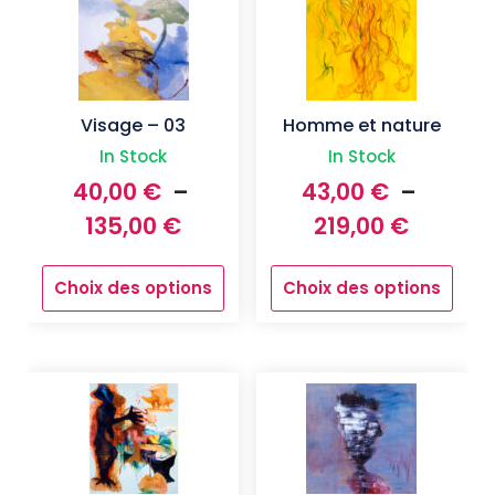
Visage – 03
Homme et nature
In Stock
In Stock
40,00
€
–
43,00
€
–
Plage
Plage
135,00
€
219,00
€
de
de
Choix des options
Choix des options
prix :
prix :
Ce
Ce
produit
40,00 €
produit
43,00 
a
a
à
à
plusieurs
plusieurs
135,00 €
219,00 
variations.
variations.
Les
Les
options
options
peuvent
peuvent
être
être