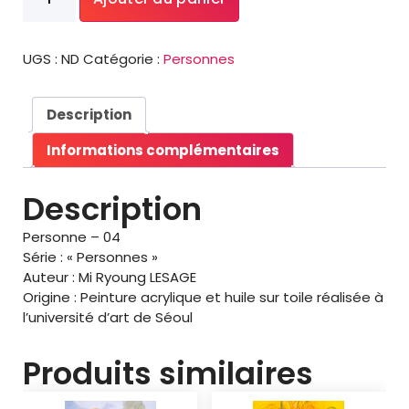
de
5
Personne
5
-
,
UGS :
ND
Catégorie :
Personnes
04
0
0
Description
€
Informations complémentaires
à
9
Description
7
,
Personne – 04
0
Série : « Personnes »
0
Auteur : Mi Ryoung LESAGE
Origine : Peinture acrylique et huile sur toile réalisée à
€
l’université d’art de Séoul
Produits similaires