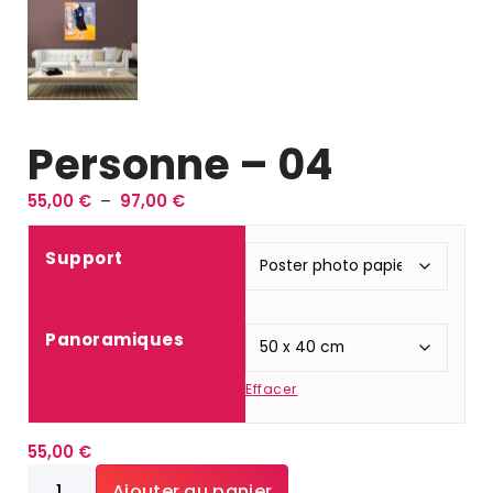
Personne – 04
P
55,00
€
–
97,00
€
l
a
Support
g
e
d
Panoramiques
e
p
Effacer
r
i
x
55,00
€
quantité
Ajouter au panier
: