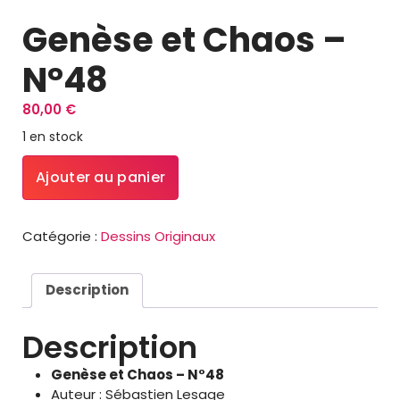
Genèse et Chaos –
N°48
80,00
€
1 en stock
quantité
Ajouter au panier
de
Genèse
et
Catégorie :
Dessins Originaux
Chaos
–
N°48
Description
Description
Genèse et Chaos – N°48
Auteur : Sébastien Lesage