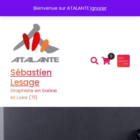
Aller
Création de Logo
Charte graphique
Bienvenue sur ATALANTE
Ignorer
au
contenu
0
Sébastien
Lesage
Graphiste en Saône
et Loire (71)