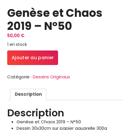
Genèse et Chaos
2019 – N°50
50,00
€
1 en stock
quantité
Ajouter au panier
de
Genèse
et
Catégorie :
Dessins Originaux
Chaos
2019
–
Description
N°50
Description
Genèse et Chaos 2019 – N°50
Dessin 30x30cm sur papier aquarelle 300g