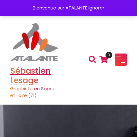
Aller
Création de Logo
Charte graphique
Bienvenue sur ATALANTE
Ignorer
au
contenu
0
Sébastien
Lesage
Graphiste en Saône
et Loire (71)