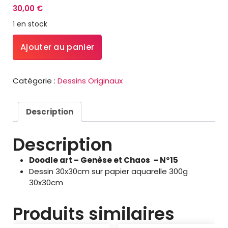
30,00
€
1 en stock
quantité
Ajouter au panier
de
Doodle
art
Catégorie :
Dessins Originaux
-
Genèse
et
Description
Chaos
–
Description
N°15
Doodle art – Genèse et Chaos – N°15
Dessin 30x30cm sur papier aquarelle 300g
30x30cm
Produits similaires