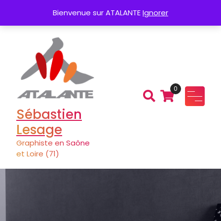
Aller
Création de Logo
Charte graphique
Bienvenue sur ATALANTE
Ignorer
au
contenu
0
Sébastien
Lesage
Graphiste en Saône
et Loire (71)