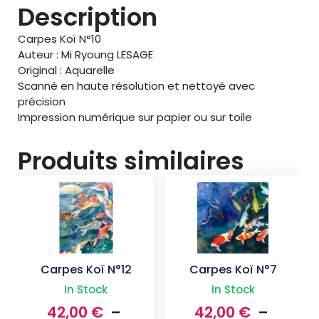
Description
2
0
Carpes Koï N°10
,
Auteur : Mi Ryoung LESAGE
0
Original : Aquarelle
0
Scanné en haute résolution et nettoyé avec
précision
€
Impression numérique sur papier ou sur toile
Produits similaires
Carpes Koï N°12
Carpes Koï N°7
In Stock
In Stock
42,00
€
–
42,00
€
–