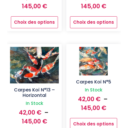
Plage
Plage
145,00
€
145,00
€
de
de
Choix des options
Choix des options
prix :
prix :
Ce
Ce
produit
42,00 €
produit
42,00 
a
a
à
à
plusieurs
plusieurs
145,00 €
145,00
variations.
variations.
Les
Les
options
options
peuvent
peuvent
être
être
choisies
choisies
Carpes Koï N°5
sur
sur
Carpes Koï N°13 –
In Stock
la
la
Horizontal
42,00
€
–
page
page
In Stock
Plage
du
du
145,00
€
42,00
€
–
produit
produit
de
Plage
145,00
€
Choix des options
prix :
Ce