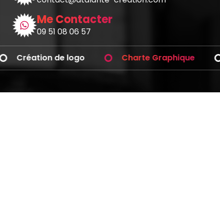
Me Contacter
09 51 08 06 57
Création de logo
Charte Graphique
Avez-vous des questions ?
Téléphonez-moi
Graphiste
Blog BD
Professionnel
9eme Art
Copyright © 2026 | Powered by
Webique