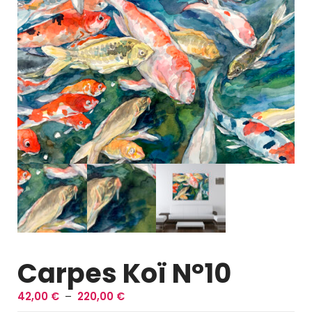
Carpes Koï N°10
P
42,00
€
–
220,00
€
l