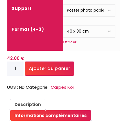
a
Support
g
e
d
Format (4-3)
e
p
Effacer
r
i
x
42,00
€
quantité
Ajouter au panier
:
de
4
Carpes
2
Koï
,
UGS :
ND
Catégorie :
Carpes Koï
N°10
0
0
Description
€
Informations complémentaires
à
2