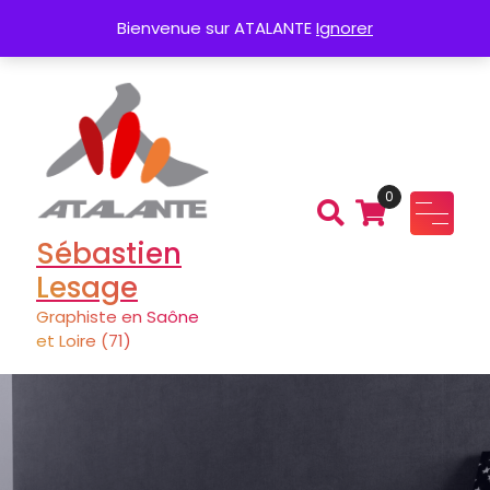
Aller
Création de Logo
Charte graphique
Bienvenue sur ATALANTE
Ignorer
au
contenu
0
Sébastien
Lesage
Graphiste en Saône
et Loire (71)