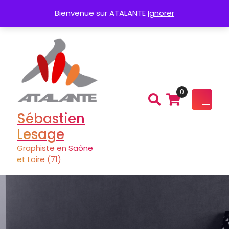
Aller
Création de Logo
Charte graphique
Bienvenue sur ATALANTE
Ignorer
au
contenu
0
Sébastien
Lesage
Graphiste en Saône
et Loire (71)