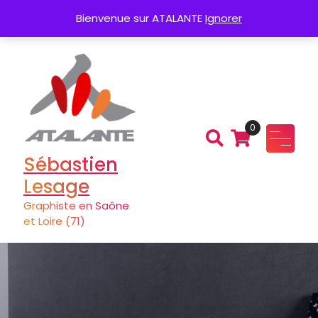
Aller
Création de Logo
Charte graphique
Bienvenue sur ATALANTE
Ignorer
au
contenu
0
Sébastien
Lesage
Graphiste en Saône
et Loire (71)