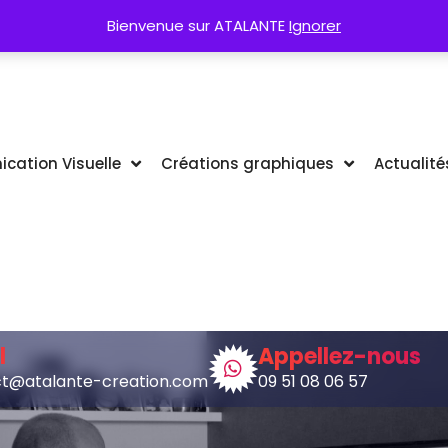
que
Plaquettes Commerciales
Ill
Bienvenue sur ATALANTE
Ignorer
ation Visuelle
Créations graphiques
Actualité
l
Appellez-nous
t@atalante-creation.com
09 51 08 06 57