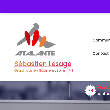
Aller
Création de Logo
Charte graphi
au
contenu
Communic
Contact
Sébastien Lesage
Graphiste en Saône et Loire (71)
Emai
contac