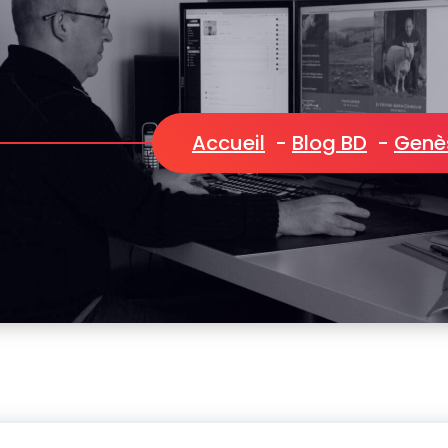
t Chaos 036
Accueil
-
Blog BD
-
Genè