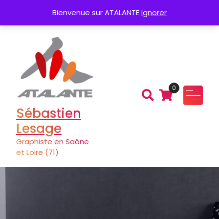
Aller
Création de Logo
Charte graphique
Bienvenue sur ATALANTE
Ignorer
au
contenu
0
Sébastien
Lesage
Graphiste en Saône
et Loire (71)