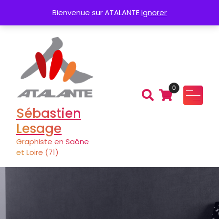
Aller
Création de Logo
Charte graphique
Bienvenue sur ATALANTE
Ignorer
au
contenu
0
Sébastien
Lesage
Graphiste en Saône
et Loire (71)