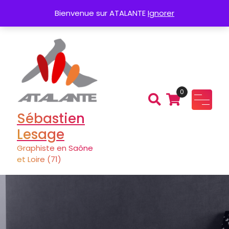
Aller
Création de Logo
Charte graphique
Bienvenue sur ATALANTE
Ignorer
au
contenu
0
Sébastien
Lesage
Graphiste en Saône
et Loire (71)