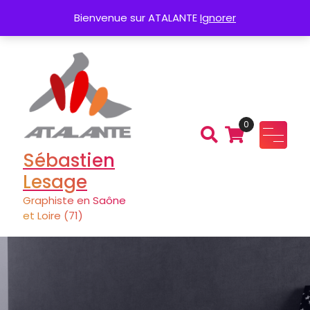
Aller
Création de Logo
Charte graphique
Bienvenue sur ATALANTE
Ignorer
au
contenu
0
Sébastien
Lesage
Graphiste en Saône
et Loire (71)