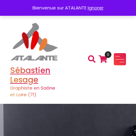
Aller
de Logo
Charte graphique
Plaquette
Bienvenue sur ATALANTE
Ignorer
au
contenu
0
Sébastien
Lesage
Graphiste en Saône
et Loire (71)