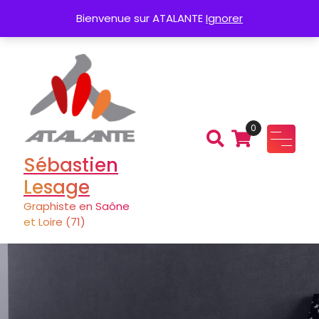
Aller
Création de Logo
Charte graphique
Bienvenue sur ATALANTE
Ignorer
au
contenu
0
Sébastien
Lesage
Graphiste en Saône
et Loire (71)