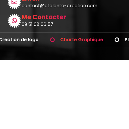
contact@atalante-creation.com
Me Contacter
09 51 08 06 57
éation de logo
Charte Graphique
Pla
Avez-vous des questions ?
Téléphonez-moi
Graphiste
Blog BD
Professionnel
9eme Art