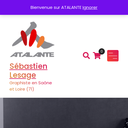
Aller
éation de Logo
Charte graphique
Pla
Bienvenue sur ATALANTE
Ignorer
au
contenu
0
Sébastien
Lesage
Graphiste en Saône
et Loire (71)