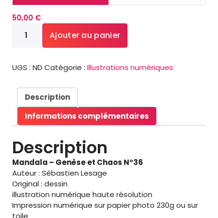
4
50,00
€
0
quantité
,
Ajouter au panier
de
0
Mandala
0
UGS :
ND
Catégorie :
Illustrations numériques
€
à
1
Description
3
Informations complémentaires
5
,
0
Description
0
Mandala – Genèse et Chaos N°36
€
Auteur : Sébastien Lesage
Original : dessin
illustration numérique haute résolution
Impression numérique sur papier photo 230g ou sur
toile