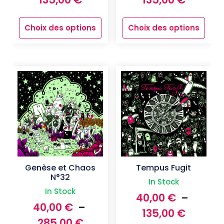
de
de
Choix des options
Choix des options
prix :
prix :
Ce
Ce
produit
40,00 €
produit
40,00 
a
a
à
à
plusieurs
plusieurs
135,00 €
135,00 
variations.
variations.
Les
Les
options
options
peuvent
peuvent
être
être
choisies
choisies
sur
sur
la
la
page
page
Genèse et Chaos
Tempus Fugit
du
du
N°32
In Stock
produit
produit
In Stock
40,00
€
–
40,00
€
–
Plage
135,00
€
Plage
285,00
€