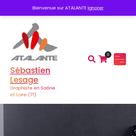
Aller
Création de Logo
Charte graphique
Bienvenue sur ATALANTE
Ignorer
au
contenu
0
Sébastien
Lesage
Graphiste en Saône
et Loire (71)